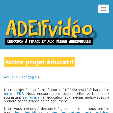
Aller
au
Toggl
contenu
navig
principal
Notre projet éducatif
Accueil
>
Pédagogie
>
Notre projet éducatif, mis à jour le 21/03/20, est téléchargeable
ici en PDF
. Nous encourageons toutes celles et tous ceux
souhaitant
se former
à l'éducation aux médias audiovisuels, à
prendre connaissance de ce document.
Nous vous invitons à découvrir également ce qui nous semble
être
les bénéfices d'une éducation aux médias