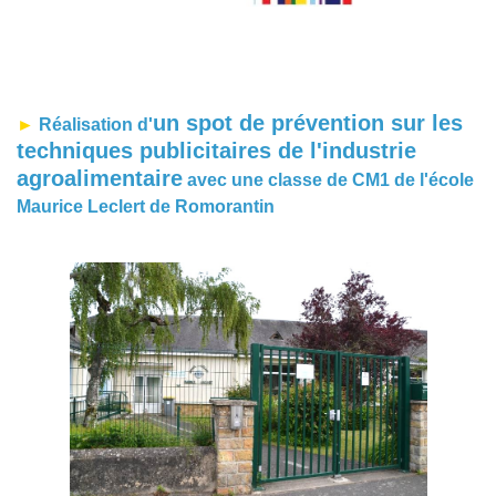
un spot de prévention sur les
►
Réalisation d'
techniques publicitaires de l'industrie
agroalimentaire
avec une classe de CM1 de l'école
Maurice Leclert de
Romorantin