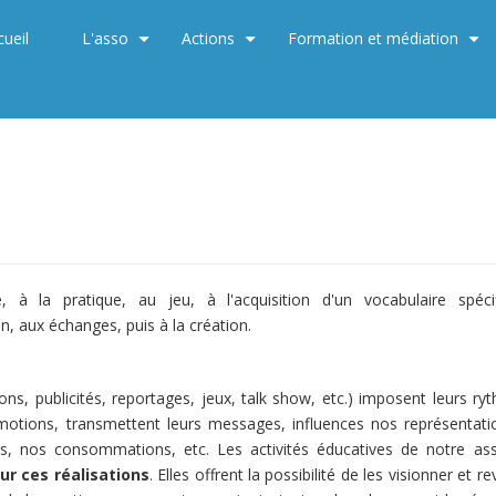
cueil
L'asso
Actions
Formation et médiation
+
+
+
e, à la pratique, au jeu, à l'acquisition d'un vocabulaire spéci
n, aux échanges, puis à la création.
tions, publicités, reportages, jeux, talk show, etc.) imposent leurs r
motions, transmettent leurs messages, influences nos représentati
s, nos consommations, etc. Les activités éducatives de notre ass
ur ces réalisations
. Elles offrent la possibilité de les visionner et r