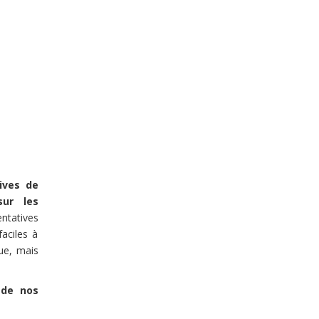
tives de
sur les
entatives
faciles à
que, mais
 de nos