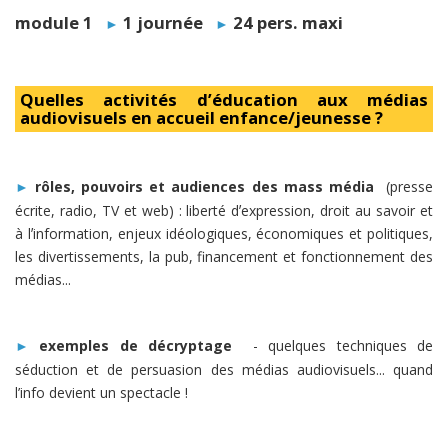
module 1
1 journée
24 pers. maxi
►
►
Quelles activités d’éducation aux médias
audiovisuels en accueil enfance/jeunesse ?
rôles, pouvoirs et audiences des mass média
(presse
►
écrite, radio, TV et web) : liberté dʼexpression, droit au savoir et
à lʼinformation, enjeux idéologiques, économiques et politiques,
les divertissements, la pub, financement et fonctionnement des
médias...
exemples de décryptage
- quelques techniques de
►
séduction et de persuasion des médias audiovisuels... quand
l’info devient un spectacle !