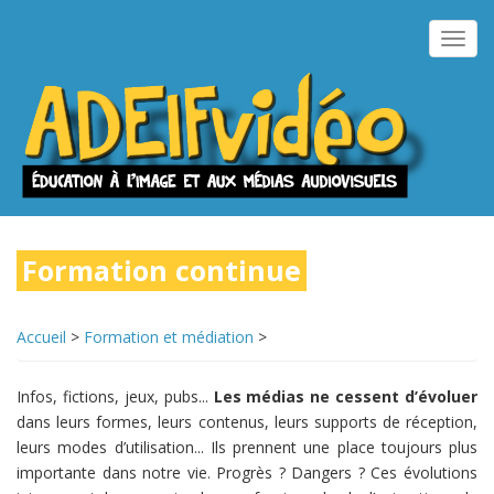
Aller
au
Toggl
contenu
navig
principal
Formation continue
Accueil
>
Formation et médiation
>
Infos, fictions, jeux, pubs...
Les médias ne cessent d’évoluer
dans leurs formes, leurs contenus, leurs supports de réception,
leurs modes d’utilisation... Ils prennent une place toujours plus
importante dans notre vie. Progrès ? Dangers ? Ces évolutions