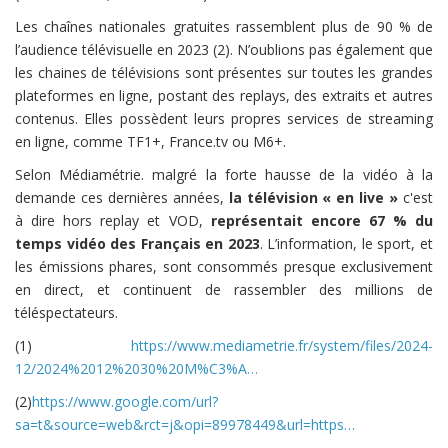
Les chaînes nationales gratuites rassemblent plus de 90 % de
l’audience télévisuelle en 2023 (2). N’oublions pas également que
les chaines de télévisions sont présentes sur toutes les grandes
plateformes en ligne, postant des replays, des extraits et autres
contenus. Elles possèdent leurs propres services de streaming
en ligne, comme TF1+, France.tv ou M6+.
Selon Médiamétrie. malgré la forte hausse de la vidéo à la
demande ces dernières années,
la télévision « en live »
c'est
à dire hors replay et VOD,
représentait encore 67 % du
temps vidéo des Français en 2023
. L’information, le sport, et
les émissions phares, sont consommés presque exclusivement
en direct, et continuent de rassembler des millions de
téléspectateurs.
(1)
https://www.mediametrie.fr/system/files/2024-
12/2024%2012%2030%20M%C3%A…
(2)
https://www.google.com/url?
sa=t&source=web&rct=j&opi=89978449&url=https…